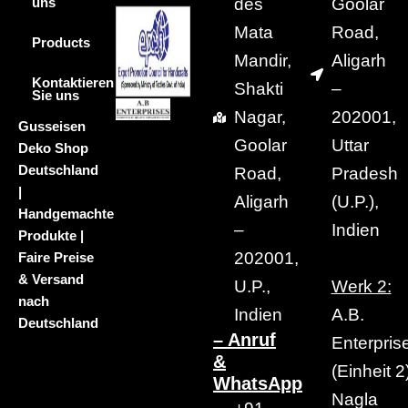
des
Goolar
uns
Mata
Road,
Products
Mandir,
Aligarh
Kontaktieren
Shakti
–
Sie uns
Nagar,
202001,
Gusseisen
Goolar
Uttar
Deko Shop
Deutschland
Road,
Pradesh
|
Aligarh
(U.P.),
Handgemachte
–
Indien
Produkte |
202001,
Faire Preise
& Versand
U.P.,
Werk 2:
nach
Indien
A.B.
Deutschland
– Anruf
Enterpris
&
(Einheit 2)
WhatsApp
Nagla