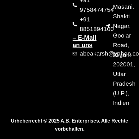
+91
Masani,
9758474754
Shakti
+91
Nagar,
8851894100
Goolar
– E-Mail
an uns
Road,
abeakarsh@yahoo.c
Aligarh –
202001,
Uttar
Pradesh
(U.P.),
Indien
Urheberrecht © 2025 A.B. Enterprises. Alle Rechte
vorbehalten.