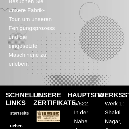
Besuchen Sie
unsere Fabrik-
Tour, um unseren
Fertigungsprozess
und die
eingesetzte
Maschinerie zu
erleben.
SCHNELLE
UNSERE
HAUPTSITZ
WERKSS
LINKS
ZERTIFIKATE
5/622,
Werk 1:
In der
Shakti
startseite
Nähe
Nagar,
ueber-